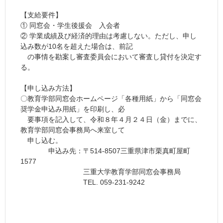
【支給要件】
① 同窓会・学生後援会 入会者
② 学業成績及び経済的理由は考慮しない。ただし、申し
込み数が10名を超えた場合は、前記
の事情を勘案し審査委員会において審査し貸付を決定す
る。
【申し込み方法】
〇教育学部同窓会ホームページ「各種用紙」から「同窓会
奨学金申込み用紙」を印刷し、必
要事項を記入して、令和８年４月２４日（金）までに、
教育学部同窓会事務局へ来室して
申し込む。
申込み先：〒514-8507三重県津市栗真町屋町
1577
三重大学教育学部同窓会事務局
TEL. 059-231-9242